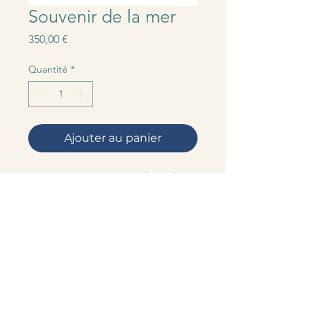
Souvenir de la mer
Prix
350,00 €
Quantité
*
Ajouter au panier
24 x 30 cm, 2018, crayons de couleur
sur papier blanc
Termes et conditions
Politique de cookies
Politique
de confidentialité
Mentions léga
les