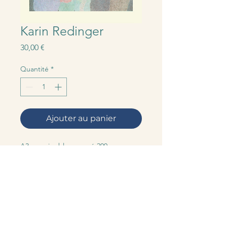
Karin Redinger
Prix
30,00 €
Quantité
*
Ajouter au panier
A3 - papier blanc cassé 200g
tirage signé et numéroté
impression risographique par Quintal
Editions