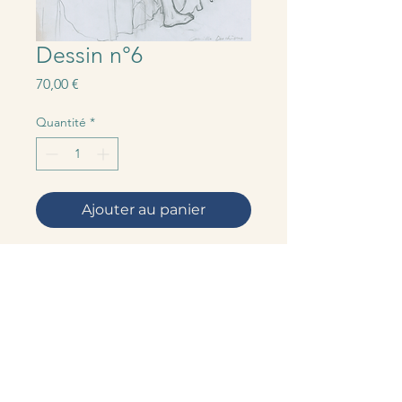
Dessin n°6
Prix
70,00 €
Quantité
*
Ajouter au panier
29,7 x 21 cm, 2022, crayon à papier
sur papier blanc 90 g
Termes et conditions
Politique de cookies