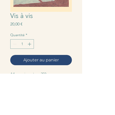
Vis à vis
Prix
20,00 €
Quantité
*
Ajouter au panier
A4 - papier crème 250g
tirage signé et numéroté
imprimé en série limitée